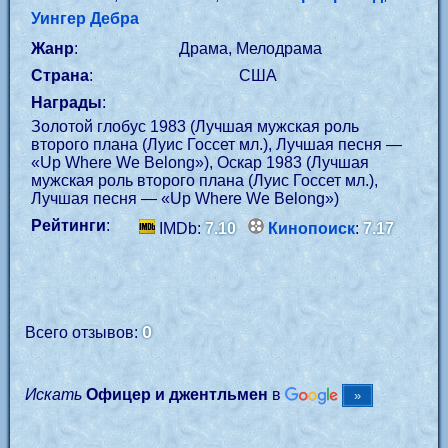
Уингер Дебра
Жанр
:
Драма, Мелодрама
Страна
:
США
Награды
:
Золотой глобус 1983 (Лучшая мужская роль
второго плана (Луис Госсет мл.), Лучшая песня —
«Up Where We Belong»), Оскар 1983 (Лучшая
мужская роль второго плана (Луис Госсет мл.),
Лучшая песня — «Up Where We Belong»)
Рейтинги
:
IMDb:
7.10
Кинопоиск
:
7.17
0
Всего отзывов:
Искать
Офицер и джентльмен
в