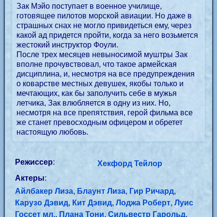
Зак Мэйо поступает в военное училище,
готовящее пилотов морской авиации. Но даже в
страшных снах не могло привидеться ему, через
какой ад придется пройти, когда за него возьмется
жестокий инструктор Фоули.
После трех месяцев невыносимой муштры Зак
вполне прочувствовал, что такое армейская
дисциплина, и, несмотря на все предупреждения
о коварстве местных девушек, якобы только и
мечтающих, как бы заполучить себе в мужья
летчика, Зак влюбляется в одну из них. Но,
несмотря на все препятствия, герой фильма все
же станет превосходным офицером и обретет
настоящую любовь.
Режиссер
:
Хекфорд Тейлор
Актеры
:
Айлбакер Лиза
,
Блаунт Лиза
,
Гир Ричард
,
Карузо Дэвид
,
Кит Дэвид
,
Лоджа Роберт
,
Луис
Госсет мл.
,
Плана Тони
,
Сильвестр Гарольд
,