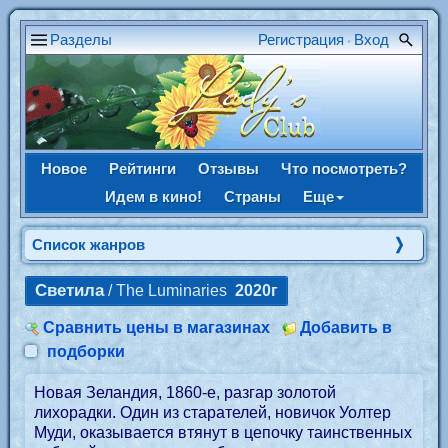
Разделы
Регистрация
Вход
•
Новое
Рейтинги
Отзывы
Что посмотреть?
Идем в кино!
Страны
Еще
Список жанров
Светила
/ The Luminaries
2020г
Сравнить цены в магазинах
Добавить в
подборки
Новая Зеландия, 1860-е, разгар золотой
лихорадки. Один из старателей, новичок Уолтер
Муди, оказывается втянут в цепочку таинственных