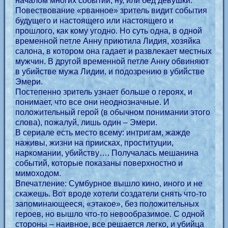
началом многих событий, ну, или бед девушки.
Повествование «рванное» зритель видит события
будущего и настоящего или настоящего и
прошлого, как кому угодно. Но суть одна, в одной
временной петле Анну приютила Лидия, хозяйка
салона, в котором она гадает и развлекает местных
мужчин. В другой временной петле Анну обвиняют
в убийстве мужа Лидии, и подозрению в убийстве
Эмери.
Постепенно зритель узнает больше о героях, и
понимает, что все они неоднозначные. И
положительный герой (в обычном понимании этого
слова), пожалуй, лишь один – Эмери.
В сериале есть место всему: интригам, жажде
наживы, жизни на приисках, проституции,
наркомании, убийству…. Получалась мешанина
событий, которые показаны поверхностно и
мимоходом.
Впечатление: Сумбурное вышло кино, иного и не
скажешь. Вот вроде хотели создатели снять что-то
запоминающееся, «этакое», без положительных
героев, но вышло что-то невообразимое. С одной
стороны – наивное, все решается легко, и убийца