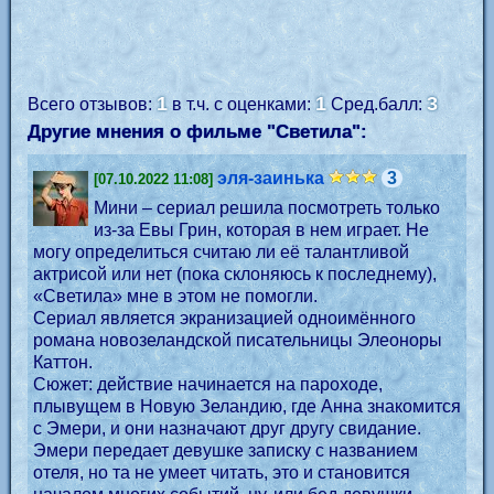
1
1
3
Всего отзывов:
в т.ч. с оценками:
Сред.балл:
Другие мнения о фильме "Светила":
эля-заинька
3
[07.10.2022 11:08]
Мини – сериал решила посмотреть только
из-за Евы Грин, которая в нем играет. Не
могу определиться считаю ли её талантливой
актрисой или нет (пока склоняюсь к последнему),
«Светила» мне в этом не помогли.
Сериал является экранизацией одноимённого
романа новозеландской писательницы Элеоноры
Каттон.
Сюжет: действие начинается на пароходе,
плывущем в Новую Зеландию, где Анна знакомится
с Эмери, и они назначают друг другу свидание.
Эмери передает девушке записку с названием
отеля, но та не умеет читать, это и становится