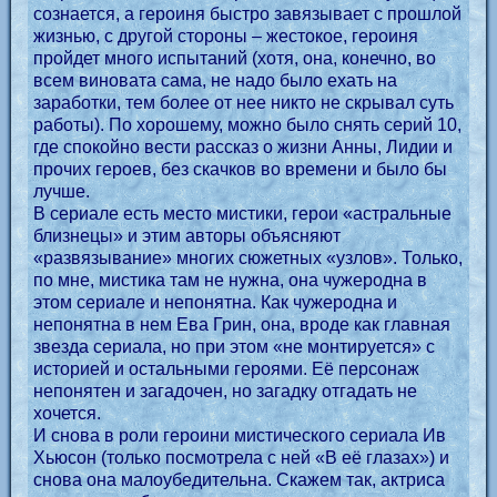
сознается, а героиня быстро завязывает с прошлой
жизнью, с другой стороны – жестокое, героиня
пройдет много испытаний (хотя, она, конечно, во
всем виновата сама, не надо было ехать на
заработки, тем более от нее никто не скрывал суть
работы). По хорошему, можно было снять серий 10,
где спокойно вести рассказ о жизни Анны, Лидии и
прочих героев, без скачков во времени и было бы
лучше.
В сериале есть место мистики, герои «астральные
близнецы» и этим авторы объясняют
«развязывание» многих сюжетных «узлов». Только,
по мне, мистика там не нужна, она чужеродна в
этом сериале и непонятна. Как чужеродна и
непонятна в нем Ева Грин, она, вроде как главная
звезда сериала, но при этом «не монтируется» с
историей и остальными героями. Её персонаж
непонятен и загадочен, но загадку отгадать не
хочется.
И снова в роли героини мистического сериала Ив
Хьюсон (только посмотрела с ней «В её глазах») и
снова она малоубедительна. Скажем так, актриса