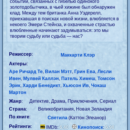
событий, связанных с гибелью одинокого
золотодобытчика, в чьей хижине был обнаружен
клад. Между тем британка Анна Уэдерелл,
приехавшая в поисках новой жизни, влюбляется в
некоего Эмери Стейнза, и охваченные страстью
влюбленные начинают задумываться: это мы
творим судьбу или судьба — нас?
Режиссер
:
Маккарти Клэр
Актеры
:
Аре Ричард Те
,
Вилан Мэтт
,
Грин Ева
,
Лесли
Ивен
,
Мулвей Каллэн
,
Патель Химеш
,
Томсон
Эрик
,
Харди Бенедикт
,
Хьюсон Ив
,
Чокаш
Мартон
Жанр
:
Детектив, Драма, Приключения, Сериал
Страна
:
Великобритания, Новая Зеландия
По книге
:
Светила
(Каттон Элеанор)
Рейтинги
:
IMDb:
6.40
Кинопоиск
:
6.98