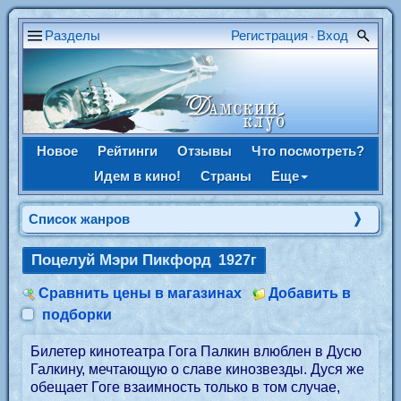
Разделы
Регистрация
Вход
•
Новое
Рейтинги
Отзывы
Что посмотреть?
Идем в кино!
Страны
Еще
Список жанров
Поцелуй Мэри Пикфорд
1927г
Сравнить цены в магазинах
Добавить в
подборки
Билетер кинотеатра Гога Палкин влюблен в Дусю
Галкину, мечтающую о славе кинозвезды. Дуся же
обещает Гоге взаимность только в том случае,