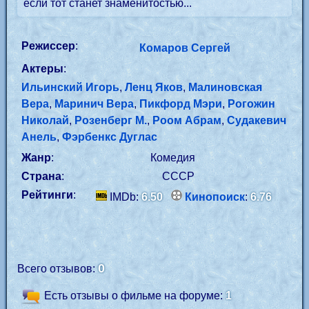
если тот станет знаменитостью...
Режиссер
:
Комаров Сергей
Актеры
:
Ильинский Игорь
,
Ленц Яков
,
Малиновская
Вера
,
Маринич Вера
,
Пикфорд Мэри
,
Рогожин
Николай
,
Розенберг М.
,
Роом Абрам
,
Судакевич
Анель
,
Фэрбенкс Дуглас
Жанр
:
Комедия
Страна
:
СССР
Рейтинги
:
IMDb:
6.50
Кинопоиск
:
6.76
0
Всего отзывов:
Есть отзывы о фильме на форуме:
1