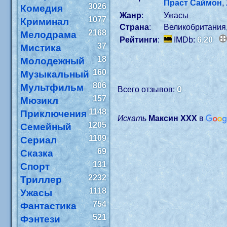
Праст Саймон
,
3026
Комедия
Жанр
:
Ужасы
1077
Криминал
Страна
:
Великобритания
2168
Мелодрама
Рейтинги
:
IMDb:
6.20
37
Мистика
18
Молодежный
160
Музыкальный
806
Мультфильм
0
Всего отзывов:
157
Мюзикл
1148
Приключения
Искать
Максин XXX
в
1205
Семейный
1109
Сериал
69
Сказка
131
Спорт
2232
Триллер
1118
Ужасы
754
Фантастика
521
Фэнтези