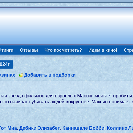
йтинги
Отзывы
Что посмотреть?
Идем в кино!
Стр
024г
азинах
Добавить в подборки
ная звезда фильмов для взрослых Максин мечтает пробиться
о-то начинает убивать людей вокруг неё, Максин понимает, 
Гот Миа
,
Дебики Элизабет
,
Каннавале Бобби
,
Коллинз Л