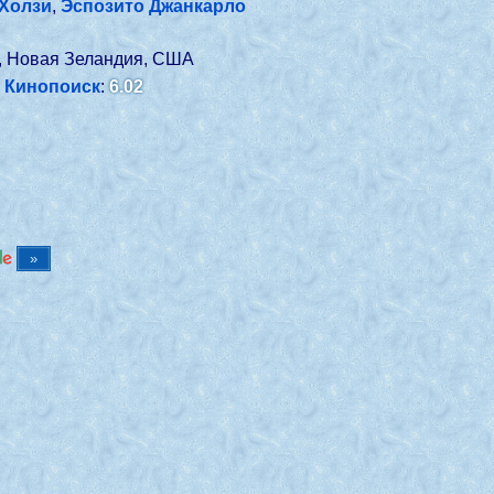
Холзи
,
Эспозито Джанкарло
, Новая Зеландия, США
Кинопоиск
:
6.02