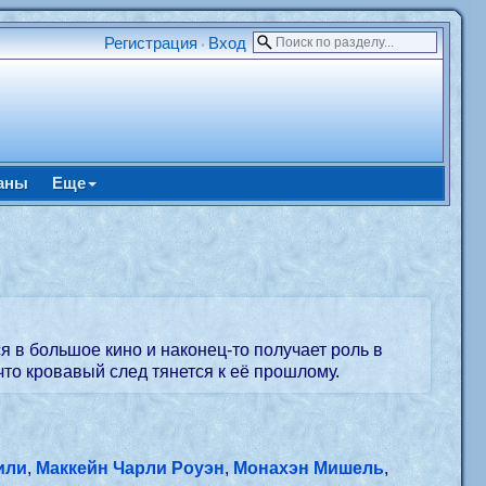
Регистрация
Вход
•
аны
Еще
 в большое кино и наконец-то получает роль в
что кровавый след тянется к её прошлому.
или
,
Маккейн Чарли Роуэн
,
Монахэн Мишель
,