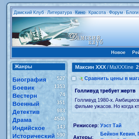
Дамский Клуб
Литература
Кино
Красота
Форум
Блоги
•
•
•
•
•
Новое
Ре
Жанры
Максин XXX
/ MaXXXine
2
527
Сравнить цены в маг
Биография
1353
Боевик
Голливуд требует жертв
74
Вестерн
Голливуд 1980-х. Амбициоз
351
Военный
фильме ужасов. Но когда кт
983
Детектив
4546
Драма
Режиссер
:
Уэст Тай
143
Индийское
Бейкон Кевин
,
590
Исторический
Актеры
: