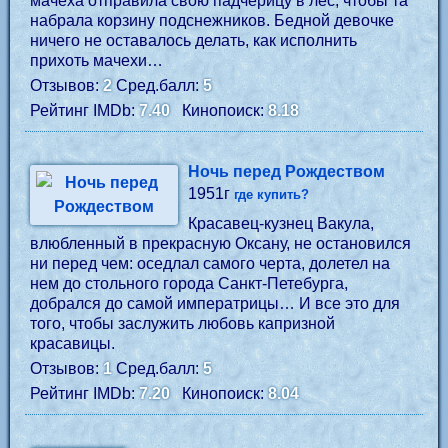
мачеха отправила свою падчерицу в лес, чтобы та
набрала корзину подснежников. Бедной девочке
ничего не оставалось делать, как исполнить
прихоть мачехи…
Отзывов:
2
Сред.балл:
5
Рейтинг IMDb:
7.40
Кинопоиск:
8.18
Ночь перед Рождеством
1951г
где купить?
Красавец-кузнец Вакула,
влюбленный в прекрасную Оксану, не остановился
ни перед чем: оседлал самого черта, долетел на
нем до стольного города Санкт-Петебурга,
добрался до самой императрицы… И все это для
того, чтобы заслужить любовь капризной
красавицы.
Отзывов:
1
Сред.балл:
5
Рейтинг IMDb:
7.20
Кинопоиск:
8.04