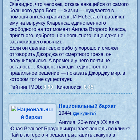
Очевидно, что человек, отказывающийся от самого
большого дара Бога — жизни — нуждается в
помощи ангела-хранителя. И Небеса отправляют
ему на выручку Кларенса, единственного
свободного на тот момент Ангела Второго Класса,
приятного, доброго, но неопытного, еще даже не
заслужившего крылья.
Если он сделает свою работу хорошо и сможет
отговорить Джорджа от смертного греха, он
получит крылья. А времени у него почти не
осталось… Кларенс находит единственно
правильное решение — показать Джорджу мир, в
котором тот не существует.
Рейтинг IMDb:
8.60
Кинопоиск:
8.45
Национальный бархат
1944г
где купить?
Англия. 20-е года XX века.
Юная Вельвет Браун выигрывает лошадь по кличке
Пай в лотерею и решает выставить скакуна в