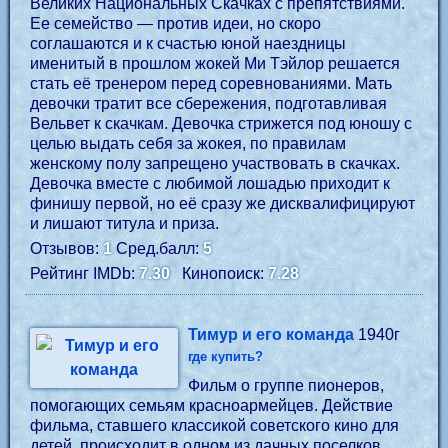
Великих Национальных Скачках с препятствиями.
Ее семейство — против идеи, но скоро
соглашаются и к счастью юной наездницы
именитый в прошлом жокей Ми Тэйлор решается
стать её тренером перед соревнованиями. Мать
девочки тратит все сбережения, подготавливая
Вельвет к скачкам. Девочка стрижется под юношу с
целью выдать себя за жокея, по правилам
женскому полу запрещено участвовать в скачках.
Девочка вместе с любимой лошадью приходит к
финишу первой, но её сразу же дисквалифицируют
и лишают титула и приза.
Отзывов:
1
Сред.балл:
5
Рейтинг IMDb:
7.30
Кинопоиск:
7.28
Тимур и его команда
1940г
где купить?
Фильм о группе пионеров,
помогающих семьям красноармейцев. Действие
фильма, ставшего классикой советского кино для
детей, происходит в одном из дачных поселков,