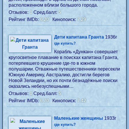
расположенном вблизи большого города.
Отзывов:
1
Сред.балл:
5
Рейтинг IMDb:
6.20
Кинопоиск:
7.29
Дети капитана Гранта
1936г
где купить?
Корабль «Дункан» совершает
кругосветное плавание в поисках капитана Гранта,
потерпевшего крушение где-то в южном
полушарии. Отважные путешественники пересекли
Южную Америку, Австралию, достигли берегов
Новой Зеландии, но их почти безнадёжные поиски
оказались небезуспешными…
Отзывов:
1
Сред.балл:
5
Рейтинг IMDb:
6.70
Кинопоиск:
7.42
Маленькие женщины
1933г
где купить?