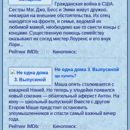
Гражданская война в США.
Сестры Мэг, Джо, Бесс и Эмми живут дружно,
невзирая на внешние обстоятельства. Их отец
находится на фронте, и семье, ведомой их
любимой мамой, необходимо как-то свести концы с
концами. Существенную помощь семейству
оказывают их сосед мистер Лоуренс и его внук
Лори...
Рейтинг IMDb:
7.10
Кинопоиск:
7.00
Не одна дома 3. Выпускной
где купить?
Маша опять сталкивается с
коварной Няней. Но теперь у злодейки появился
новый союзник — обаятельный аферист Антон. На
кону — школьный выпускной! Вместе с другом
Егором Маше предстоит остановить
злоумышленников и спасти самый важный вечер
года.
Рейтинг IMDb:
2.20
Кинопоиск:
8.30