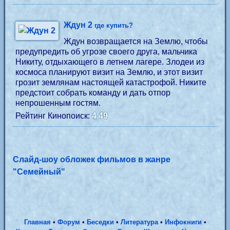
Ждун 2
где купить?
Ждун возвращается на Землю, чтобы
предупредить об угрозе своего друга, мальчика
Никиту, отдыхающего в летнем лагере. Злодеи из
космоса планируют визит на Землю, и этот визит
грозит землянам настоящей катастрофой. Никите
предстоит собрать команду и дать отпор
непрошенным гостям.
Рейтинг Кинопоиск:
4.49
Слайд-шоу обложек фильмов в жанре
"Семейный"
Главная
•
Форум
•
Беседки
•
Литература
•
Инфокниги
•