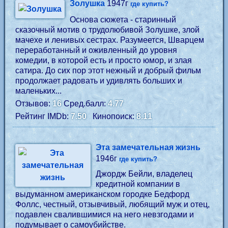
Золушка
1947г
где купить?
Основа сюжета - старинный
сказочный мотив о трудолюбивой Золушке, злой
мачехе и ленивых сестрах. Разумеется, Шварцем
переработанный и оживленный до уровня
комедии, в которой есть и просто юмор, и злая
сатира. До сих пор этот нежный и добрый фильм
продолжает радовать и удивлять больших и
маленьких...
Отзывов:
16
Сред.балл:
4.77
Рейтинг IMDb:
7.50
Кинопоиск:
8.11
Эта замечательная жизнь
1946г
где купить?
Джордж Бейли, владелец
кредитной компании в
выдуманном американском городке Бедфорд
Фоллс, честный, отзывчивый, любящий муж и отец,
подавлен свалившимися на него невзгодами и
подумывает о самоубийстве.