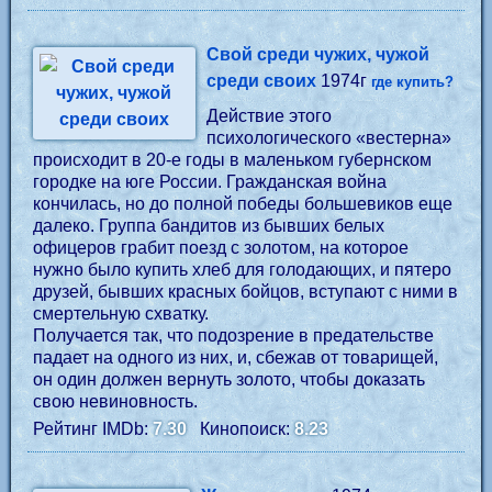
Свой среди чужих, чужой
среди своих
1974г
где купить?
Действие этого
психологического «вестерна»
происходит в 20-е годы в маленьком губернском
городке на юге России. Гражданская война
кончилась, но до полной победы большевиков еще
далеко. Группа бандитов из бывших белых
офицеров грабит поезд с золотом, на которое
нужно было купить хлеб для голодающих, и пятеро
друзей, бывших красных бойцов, вступают с ними в
смертельную схватку.
Получается так, что подозрение в предательстве
падает на одного из них, и, сбежав от товарищей,
он один должен вернуть золото, чтобы доказать
свою невиновность.
Рейтинг IMDb:
7.30
Кинопоиск:
8.23