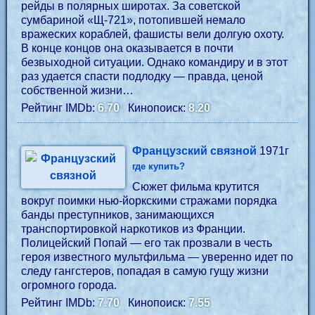
рейды в полярных широтах. За советской
сумбариной «Щ-721», потопившей немало
вражеских кораблей, фашисты вели долгую охоту.
В конце концов она оказывается в почти
безвыходной ситуации. Однако командиру и в этот
раз удается спасти подлодку — правда, ценой
собственной жизни…
Рейтинг IMDb:
6.70
Кинопоиск:
8.20
Французский связной
1971г
где купить?
Сюжет фильма крутится
вокруг поимки нью-йоркскими стражами порядка
банды преступников, занимающихся
транспортировкой наркотиков из Франции.
Полицейский Попай — его так прозвали в честь
героя известного мультфильма — уверенно идет по
следу гангстеров, попадая в самую гущу жизни
огромного города.
Рейтинг IMDb:
7.70
Кинопоиск:
7.55