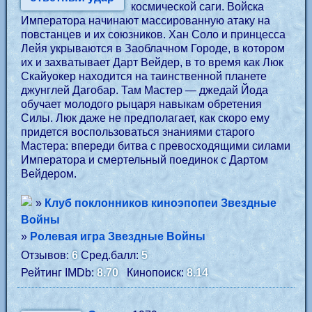
космической саги. Войска
Императора начинают массированную атаку на
повстанцев и их союзников. Хан Соло и принцесса
Лейя укрываются в Заоблачном Городе, в котором
их и захватывает Дарт Вейдер, в то время как Люк
Скайуокер находится на таинственной планете
джунглей Дагобар. Там Мастер — джедай Йода
обучает молодого рыцаря навыкам обретения
Силы. Люк даже не предполагает, как скоро ему
придется воспользоваться знаниями старого
Мастера: впереди битва с превосходящими силами
Императора и смертельный поединок с Дартом
Вейдером.
»
Клуб поклонников киноэпопеи Звездные
Войны
»
Ролевая игра Звездные Войны
Отзывов:
6
Сред.балл:
5
Рейтинг IMDb:
8.70
Кинопоиск:
8.14