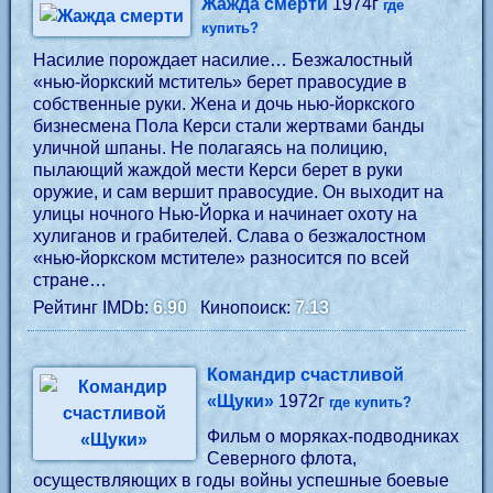
Жажда смерти
1974г
где
купить?
Насилие порождает насилие… Безжалостный
«нью-йоркский мститель» берет правосудие в
собственные руки. Жена и дочь нью-йоркского
бизнесмена Пола Керси стали жертвами банды
уличной шпаны. Не полагаясь на полицию,
пылающий жаждой мести Керси берет в руки
оружие, и сам вершит правосудие. Он выходит на
улицы ночного Нью-Йорка и начинает охоту на
хулиганов и грабителей. Слава о безжалостном
«нью-йоркском мстителе» разносится по всей
стране…
Рейтинг IMDb:
6.90
Кинопоиск:
7.13
Командир счастливой
«Щуки»
1972г
где купить?
Фильм о моряках-подводниках
Северного флота,
осуществляющих в годы войны успешные боевые