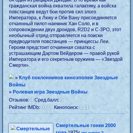
гражданская война охватила галактику, а войска
повстанцев ведут бои против сил злого
Императора, к Люку и Оби Вану присоединяется
отчаянный пилот-наемник Хан Соло, и в
сопровождении двух дроидов, R2D2 и C-3PO, этот
необычный отряд отправляется на поиски
предводителя повстанцев — принцессы Леи.
Героям предстоит отчаянная схватка с
устрашающим Дартом Вейдером — правой рукой
Императора и его секретным оружием — «Звездой
Смерти».
»
Клуб поклонников киноэпопеи Звездные
Войны
»
Ролевая игра Звездные Войны
Отзывов:
4
Сред.балл:
5
Рейтинг IMDb:
8.60
Кинопоиск:
8.11
Смертельные гонки 2000
года
1975г
где купить?