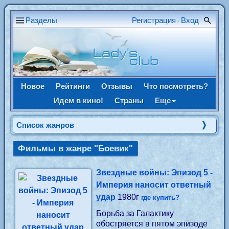
Разделы
Регистрация
Вход
•
Новое
Рейтинги
Отзывы
Что посмотреть?
Идем в кино!
Страны
Еще
Список жанров
Фильмы в жанре "Боевик"
Звездные войны: Эпизод 5 -
Империя наносит ответный
удар
1980г
где купить?
Борьба за Галактику
обостряется в пятом эпизоде