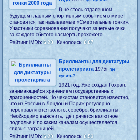
В не столь отдаленном
будущем главным спортивным событием в мире
становятся так называемые «Смертельные гонки».
Участники соревнования получают зачетные очки
за каждого сбитого насмерть прохожего.
Рейтинг IMDb:
6.20
Кинопоиск:
6.07
Бриллианты для диктатуры
пролетариата
1975г
где
купить?
1921 год. Уже создан Гохран,
занимающийся хранением государственных
драгоценностей. Но чекистам становится известно,
что из России в Лондон и Париж регулярно
переправляются золото, серебро, бриллианты.
Необходимо выяснить, где прячется валютное
подполье и по каким каналам осуществляется
связь с заграницей.
Рейтинг IMDb:
6.20
Кинопоиск:
6.53