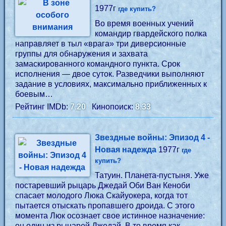
1977г
где купить?
Во время военных учений
командир гвардейского полка
направляет в тыл «врага» три диверсионные
группы для обнаружения и захвата
замаскированного командного пункта. Срок
исполнения — двое суток. Разведчики выполняют
задание в условиях, максимально приближенных к
боевым…
Рейтинг IMDb:
7.20
Кинопоиск:
8.33
Звездные войны: Эпизод 4 -
Новая надежда
1977г
где
купить?
Татуин. Планета-пустыня. Уже
постаревший рыцарь Джедай Оби Ван Кеноби
спасает молодого Люка Скайуокера, когда тот
пытается отыскать пропавшего дроида. С этого
момента Люк осознает свое истинное назначение:
он один из рыцарей Джедай. В то время как