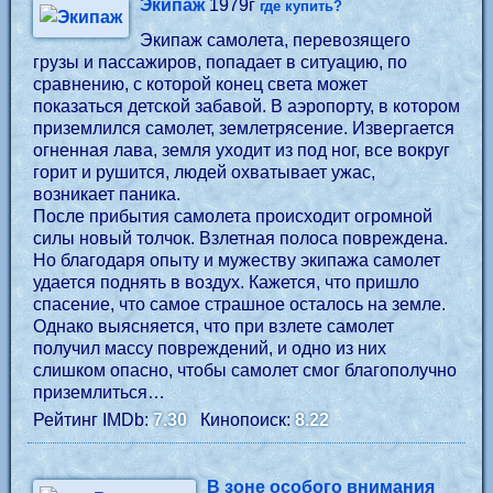
Экипаж
1979г
где купить?
Экипаж самолета, перевозящего
грузы и пассажиров, попадает в ситуацию, по
сравнению, с которой конец света может
показаться детской забавой. В аэропорту, в котором
приземлился самолет, землетрясение. Извергается
огненная лава, земля уходит из под ног, все вокруг
горит и рушится, людей охватывает ужас,
возникает паника.
После прибытия самолета происходит огромной
силы новый толчок. Взлетная полоса повреждена.
Но благодаря опыту и мужеству экипажа самолет
удается поднять в воздух. Кажется, что пришло
спасение, что самое страшное осталось на земле.
Однако выясняется, что при взлете самолет
получил массу повреждений, и одно из них
слишком опасно, чтобы самолет смог благополучно
приземлиться…
Рейтинг IMDb:
7.30
Кинопоиск:
8.22
В зоне особого внимания