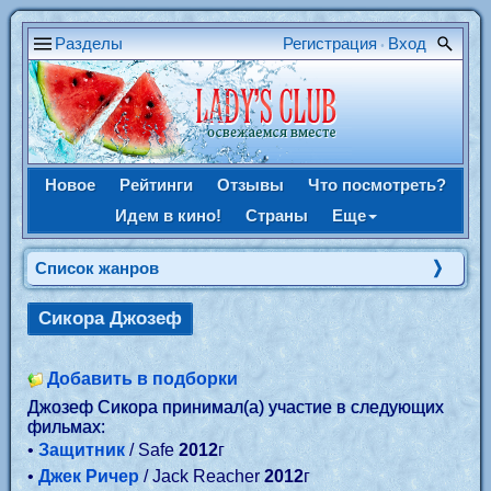
Разделы
Регистрация
Вход
•
Новое
Рейтинги
Отзывы
Что посмотреть?
Идем в кино!
Страны
Еще
Список жанров
Сикора Джозеф
Добавить в подборки
Джозеф Сикора принимал(а) участие в следующих
фильмах:
•
Защитник
/ Safe
2012
г
•
Джек Ричер
/ Jack Reacher
2012
г