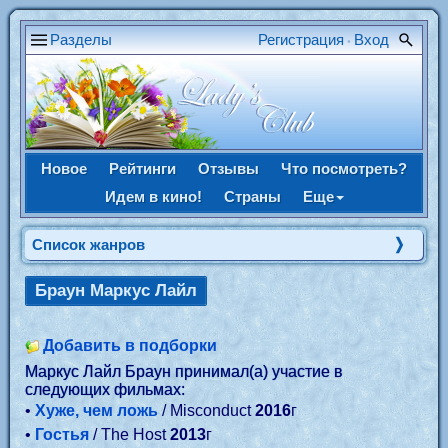
Разделы
Регистрация
Вход
•
Новое
Рейтинги
Отзывы
Что посмотреть?
Идем в кино!
Страны
Еще
Список жанров
Браун Маркус Лайл
Добавить в подборки
Маркус Лайл Браун принимал(а) участие в
следующих фильмах:
•
Хуже, чем ложь
/ Misconduct
2016
г
•
Гостья
/ The Host
2013
г