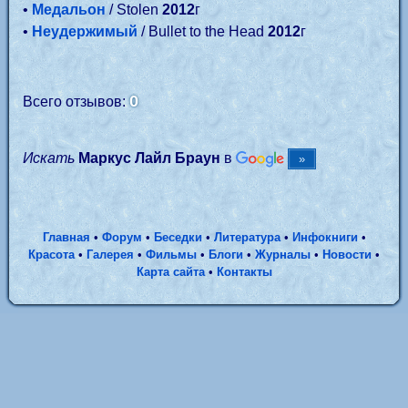
•
Медальон
/ Stolen
2012
г
•
Неудержимый
/ Bullet to the Head
2012
г
0
Всего отзывов:
Искать
Маркус Лайл Браун
в
Главная
•
Форум
•
Беседки
•
Литература
•
Инфокниги
•
Красота
•
Галерея
•
Фильмы
•
Блоги
•
Журналы
•
Новости
•
Карта сайта
•
Контакты