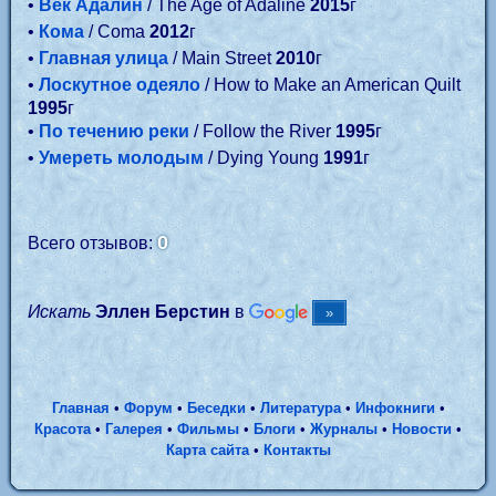
•
Век Адалин
/ The Age of Adaline
2015
г
•
Кома
/ Coma
2012
г
•
Главная улица
/ Main Street
2010
г
•
Лоскутное одеяло
/ How to Make an American Quilt
1995
г
•
По течению реки
/ Follow the River
1995
г
•
Умереть молодым
/ Dying Young
1991
г
0
Всего отзывов:
Искать
Эллен Берстин
в
Главная
•
Форум
•
Беседки
•
Литература
•
Инфокниги
•
Красота
•
Галерея
•
Фильмы
•
Блоги
•
Журналы
•
Новости
•
Карта сайта
•
Контакты