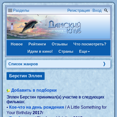
Разделы
Регистрация
Вход
•
Новое
Рейтинги
Отзывы
Что посмотреть?
Идем в кино!
Страны
Еще
Список жанров
Берстин Эллен
Добавить в подборки
Эллен Берстин принимал(а) участие в следующих
фильмах:
•
Кое-что на день рождения
/ A Little Something for
Your Birthday
2017
г