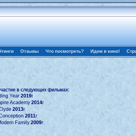
йтинги
Отзывы
Что посмотреть?
Идем в кино!
Стр
участие в следующих фильмах:
ding Year
2019
г
mpire Academy
2014
г
 Clyde
2013
г
 Conception
2011
г
Modern Family
2009
г