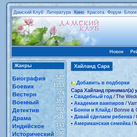
Дамский Клуб
Литература
Кино
Красота
Форум
Блоги
•
•
•
•
•
Новое
Ре
Жанры
Хайланд Сара
527
Биография
Добавить в подборки
1353
Боевик
Сара Хайланд принимал(а) 
74
Вестерн
•
Свадебный год
/ The Wed
351
Военный
•
Академия вампиров
/ Va
983
Детектив
•
Бонни и Клайд
/ Bonnie &
•
Давай сделаем ребенка
/
4546
Драма
•
Американская семейка
/ 
143
Индийское
590
Исторический