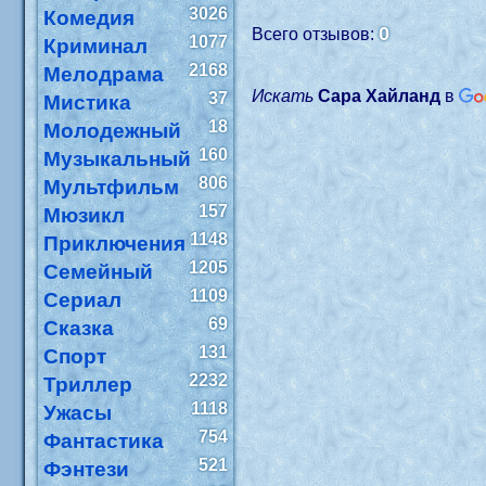
3026
Комедия
0
Всего отзывов:
1077
Криминал
2168
Мелодрама
Искать
Сара Хайланд
в
37
Мистика
18
Молодежный
160
Музыкальный
806
Мультфильм
157
Мюзикл
1148
Приключения
1205
Семейный
1109
Сериал
69
Сказка
131
Спорт
2232
Триллер
1118
Ужасы
754
Фантастика
521
Фэнтези