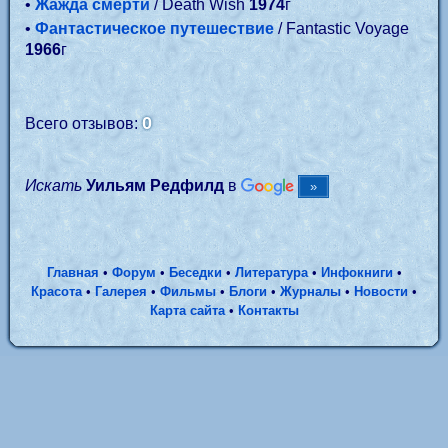
•
Жажда смерти
/ Death Wish
1974
г
•
Фантастическое путешествие
/ Fantastic Voyage
1966
г
0
Всего отзывов:
Искать
Уильям Редфилд
в
Главная
•
Форум
•
Беседки
•
Литература
•
Инфокниги
•
Красота
•
Галерея
•
Фильмы
•
Блоги
•
Журналы
•
Новости
•
Карта сайта
•
Контакты