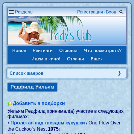
Разделы
Регистрация
Вход
•
Новое
Рейтинги
Отзывы
Что посмотреть?
Идем в кино!
Страны
Еще
Список жанров
Редфилд Уильям
Добавить в подборки
Уильям Редфилд принимал(а) участие в следующих
фильмах:
•
Пролетая над гнездом кукушки
/ One Flew Over
the Cuckoo`s Nest
1975
г