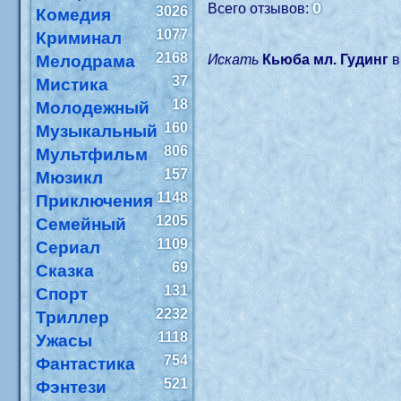
0
Всего отзывов:
3026
Комедия
1077
Криминал
2168
Мелодрама
Искать
Кьюба мл. Гудинг
37
Мистика
18
Молодежный
160
Музыкальный
806
Мультфильм
157
Мюзикл
1148
Приключения
1205
Семейный
1109
Сериал
69
Сказка
131
Спорт
2232
Триллер
1118
Ужасы
754
Фантастика
521
Фэнтези