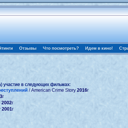
йтинги
Отзывы
Что посмотреть?
Идем в кино!
Стр
а) участие в следующих фильмах:
реступлений
/ American Crime Story
2016
г
3
г
s
2002
г
r
2001
г