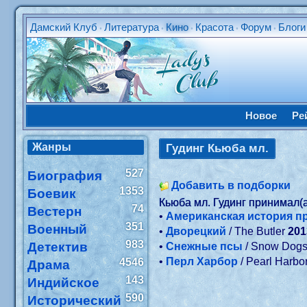
Дамский Клуб
Литература
Кино
Красота
Форум
Блоги
•
•
•
•
•
Новое
Ре
Жанры
Гудинг Кьюба мл.
527
Биография
Добавить в подборки
1353
Боевик
Кьюба мл. Гудинг принимал(
74
Вестерн
•
Американская история п
351
Военный
•
Дворецкий
/ The Butler
201
983
Детектив
•
Снежные псы
/ Snow Dog
•
Перл Харбор
/ Pearl Harbo
4546
Драма
143
Индийское
590
Исторический