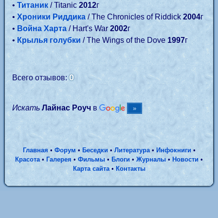
•
Титаник
/ Titanic
2012
г
•
Хроники Риддика
/ The Chronicles of Riddick
2004
г
•
Война Харта
/ Hart's War
2002
г
•
Крылья голубки
/ The Wings of the Dove
1997
г
0
Всего отзывов:
Искать
Лайнас Роуч
в
Главная
•
Форум
•
Беседки
•
Литература
•
Инфокниги
•
Красота
•
Галерея
•
Фильмы
•
Блоги
•
Журналы
•
Новости
•
Карта сайта
•
Контакты