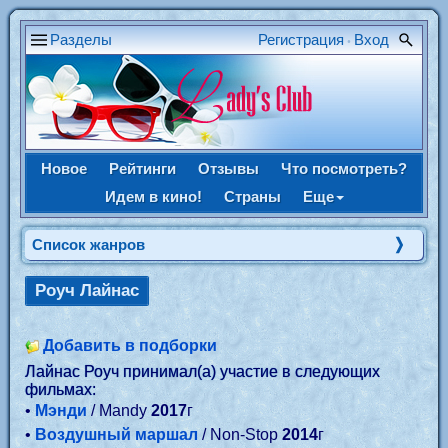
Разделы
Регистрация
Вход
•
Новое
Рейтинги
Отзывы
Что посмотреть?
Идем в кино!
Страны
Еще
Список жанров
Роуч Лайнас
Добавить в подборки
Лайнас Роуч принимал(а) участие в следующих
фильмах:
•
Мэнди
/ Mandy
2017
г
•
Воздушный маршал
/ Non-Stop
2014
г