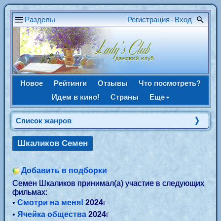
Разделы
Регистрация
Вход
•
Новое
Рейтинги
Отзывы
Что посмотреть?
Идем в кино!
Страны
Еще
Список жанров
Шкаликов Семен
Добавить в подборки
Семен Шкаликов принимал(а) участие в следующих
фильмах:
•
Смотри на меня!
2024
г
•
Ячейка общества
2024
г