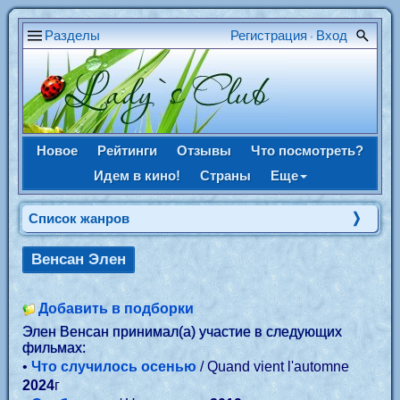
Разделы
Регистрация
Вход
•
Новое
Рейтинги
Отзывы
Что посмотреть?
Идем в кино!
Страны
Еще
Список жанров
Венсан Элен
Добавить в подборки
Элен Венсан принимал(а) участие в следующих
фильмах:
•
Что случилось осенью
/ Quand vient l'automne
2024
г