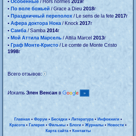
•
Особенные
/ Hors normes
2019
г
•
По воле божьей
/ Grace a Dieu
2018
г
•
Праздничный переполох
/ Le sens de la fete
2017
г
•
Афера доктора Нока
/ Knock
2017
г
•
Самба
/ Samba
2014
г
•
Мой Аттила Марсель
/ Attila Marcel
2013
г
•
Граф Монте-Кристо
/ Le comte de Monte Cristo
1998
г
0
Всего отзывов:
Искать
Элен Венсан
в
Главная
•
Форум
•
Беседки
•
Литература
•
Инфокниги
•
Красота
•
Галерея
•
Фильмы
•
Блоги
•
Журналы
•
Новости
•
Карта сайта
•
Контакты