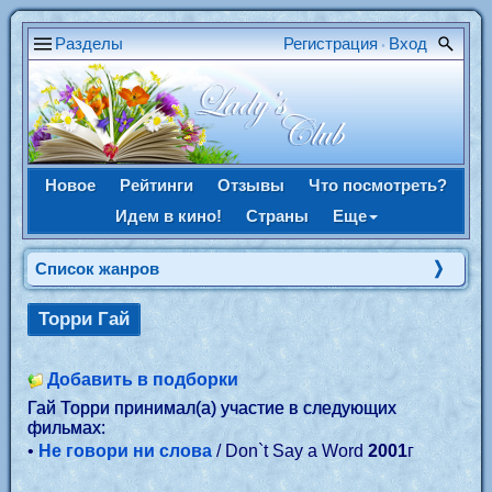
Разделы
Регистрация
Вход
•
Новое
Рейтинги
Отзывы
Что посмотреть?
Идем в кино!
Страны
Еще
Список жанров
Торри Гай
Добавить в подборки
Гай Торри принимал(а) участие в следующих
фильмах:
•
Не говори ни слова
/ Don`t Say a Word
2001
г