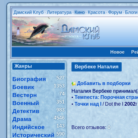
Дамский Клуб
Литература
Кино
Красота
Форум
Блоги
•
•
•
•
•
Новое
Ре
Жанры
Вербеке Наталия
527
Биография
Добавить в подборки
1353
Боевик
Наталия Вербеке принимал(
74
Вестерн
•
Темпеста: Порочная стра
351
Военный
•
Точки над I
/ Dot the I
2002
г
983
Детектив
4546
Драма
143
Индийское
0
Всего отзывов:
590
Исторический