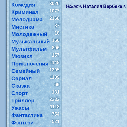
3026
Комедия
Искать
Наталия Вербеке
1077
Криминал
2168
Мелодрама
37
Мистика
18
Молодежный
160
Музыкальный
806
Мультфильм
157
Мюзикл
1148
Приключения
1205
Семейный
1109
Сериал
69
Сказка
131
Спорт
2232
Триллер
1118
Ужасы
754
Фантастика
521
Фэнтези