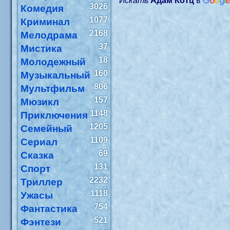
Искать
Адам Котц
в
3026
Комедия
1077
Криминал
2168
Мелодрама
37
Мистика
18
Молодежный
160
Музыкальный
806
Мультфильм
157
Мюзикл
1148
Приключения
1205
Семейный
1109
Сериал
69
Сказка
131
Спорт
2232
Триллер
1118
Ужасы
754
Фантастика
521
Фэнтези