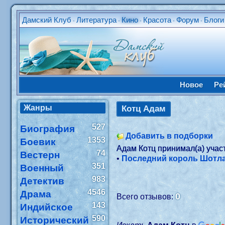
Дамский Клуб
Литература
Кино
Красота
Форум
Блоги
•
•
•
•
•
Новое
Ре
Жанры
Котц Адам
527
Биография
Добавить в подборки
1353
Боевик
Адам Котц принимал(а) учас
74
Вестерн
•
Последний король Шотл
351
Военный
983
Детектив
4546
Драма
0
Всего отзывов:
143
Индийское
590
Исторический