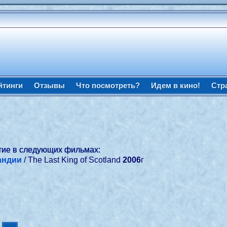
йтинги
Отзывы
Что посмотреть?
Идем в кино!
Стр
тие в следующих фильмах:
андии
/ The Last King of Scotland
2006
г