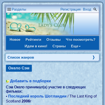
Разделы
Регистрация
Вход
•
Новое
Рейтинги
Отзывы
Что посмотреть?
Идем в кино!
Страны
Еще
Список жанров
Окело Сэм
Добавить в подборки
Сэм Окело принимал(а) участие в следующих
фильмах:
•
Последний король Шотландии
/ The Last King of
Scotland
2006
г