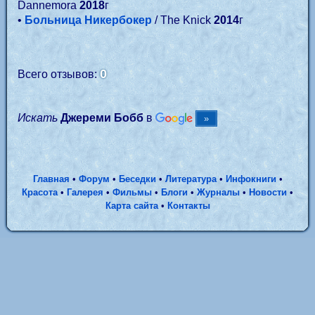
Dannemora
2018
г
•
Больница Никербокер
/ The Knick
2014
г
0
Всего отзывов:
Искать
Джереми Бобб
в
Главная
•
Форум
•
Беседки
•
Литература
•
Инфокниги
•
Красота
•
Галерея
•
Фильмы
•
Блоги
•
Журналы
•
Новости
•
Карта сайта
•
Контакты