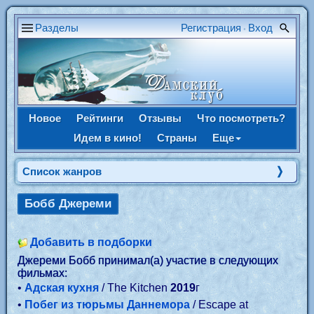
Разделы
Регистрация
Вход
•
Новое
Рейтинги
Отзывы
Что посмотреть?
Идем в кино!
Страны
Еще
Список жанров
Бобб Джереми
Добавить в подборки
Джереми Бобб принимал(а) участие в следующих
фильмах:
•
Адская кухня
/ The Kitchen
2019
г
•
Побег из тюрьмы Даннемора
/ Escape at