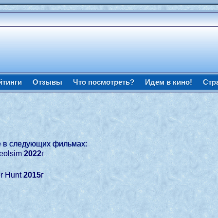
йтинги
Отзывы
Что посмотреть?
Идем в кино!
Стр
е в следующих фильмах:
yeolsim
2022
г
er Hunt
2015
г