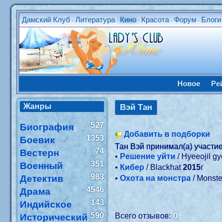
Дамский Клуб
Литература
Кино
Красота
Форум
Блоги
•
•
•
•
•
Новое
Ре
Жанры
Вэй Тан
527
Биография
Добавить в подборки
1353
Боевик
Тан Вэй принимал(а) участи
74
Вестерн
•
Решение уйти
/ Hyeeojil g
351
Военный
•
Кибер
/ Blackhat
2015
г
983
Детектив
•
Охота на монстра
/ Monst
4546
Драма
143
Индийское
0
590
Всего отзывов:
Исторический