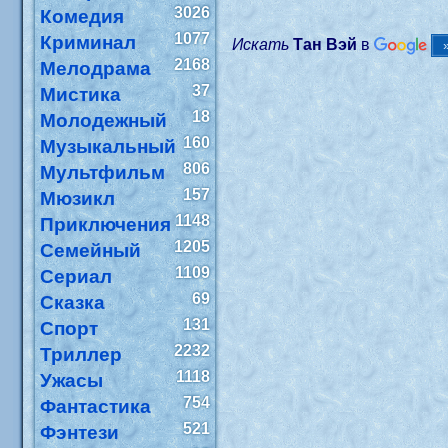
3026
Комедия
1077
Криминал
Искать
Тан Вэй
в
2168
Мелодрама
37
Мистика
18
Молодежный
160
Музыкальный
806
Мультфильм
157
Мюзикл
1148
Приключения
1205
Семейный
1109
Сериал
69
Сказка
131
Спорт
2232
Триллер
1118
Ужасы
754
Фантастика
521
Фэнтези