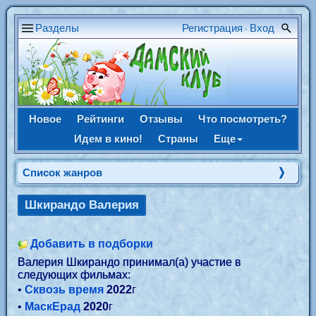
Разделы
Регистрация
Вход
•
Новое
Рейтинги
Отзывы
Что посмотреть?
Идем в кино!
Страны
Еще
Список жанров
Шкирандо Валерия
Добавить в подборки
Валерия Шкирандо принимал(а) участие в
следующих фильмах:
•
Сквозь время
2022
г
•
МаскЕрад
2020
г