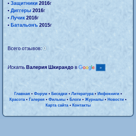
•
Защитники
2016
г
•
Диггеры
2016
г
•
Лучик
2016
г
•
Батальонъ
2015
г
0
Всего отзывов:
Искать
Валерия Шкирандо
в
Главная
•
Форум
•
Беседки
•
Литература
•
Инфокниги
•
Красота
•
Галерея
•
Фильмы
•
Блоги
•
Журналы
•
Новости
•
Карта сайта
•
Контакты