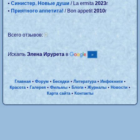
•
Синистер. Новые души
/ La ermita
2023
г
•
Приятного аппетита!
/ Bon appetit
2010
г
0
Всего отзывов:
Искать
Элена Ирурета
в
Главная
•
Форум
•
Беседки
•
Литература
•
Инфокниги
•
Красота
•
Галерея
•
Фильмы
•
Блоги
•
Журналы
•
Новости
•
Карта сайта
•
Контакты