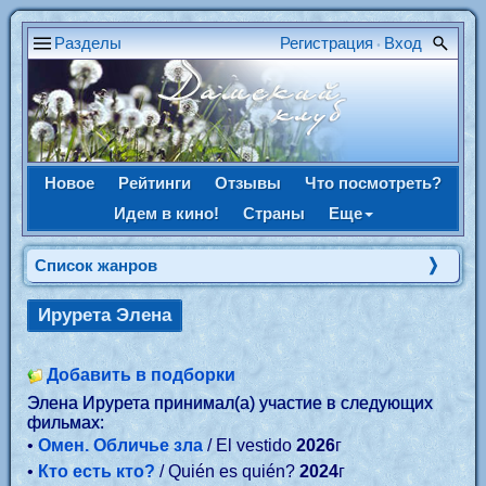
Разделы
Регистрация
Вход
•
Новое
Рейтинги
Отзывы
Что посмотреть?
Идем в кино!
Страны
Еще
Список жанров
Ирурета Элена
Добавить в подборки
Элена Ирурета принимал(а) участие в следующих
фильмах:
•
Омен. Обличье зла
/ El vestido
2026
г
•
Кто есть кто?
/ Quién es quién?
2024
г