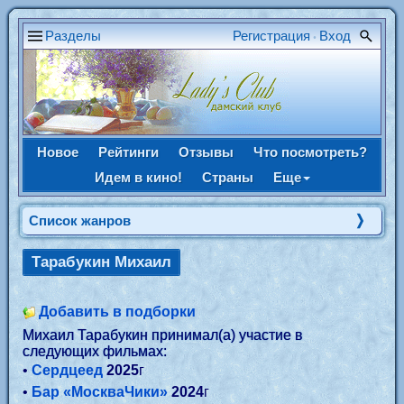
Разделы
Регистрация
Вход
•
Новое
Рейтинги
Отзывы
Что посмотреть?
Идем в кино!
Страны
Еще
Список жанров
Тарабукин Михаил
Добавить в подборки
Михаил Тарабукин принимал(а) участие в
следующих фильмах:
•
Сердцеед
2025
г
•
Бар «МоскваЧики»
2024
г