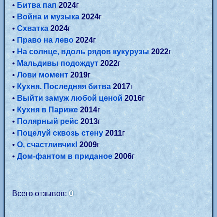
•
Битва пап
2024
г
•
Война и музыка
2024
г
•
Схватка
2024
г
•
Право на лево
2024
г
•
На солнце, вдоль рядов кукурузы
2022
г
•
Мальдивы подождут
2022
г
•
Лови момент
2019
г
•
Кухня. Последняя битва
2017
г
•
Выйти замуж любой ценой
2016
г
•
Кухня в Париже
2014
г
•
Полярный рейс
2013
г
•
Поцелуй сквозь стену
2011
г
•
О, счастливчик!
2009
г
•
Дом-фантом в приданое
2006
г
0
Всего отзывов: