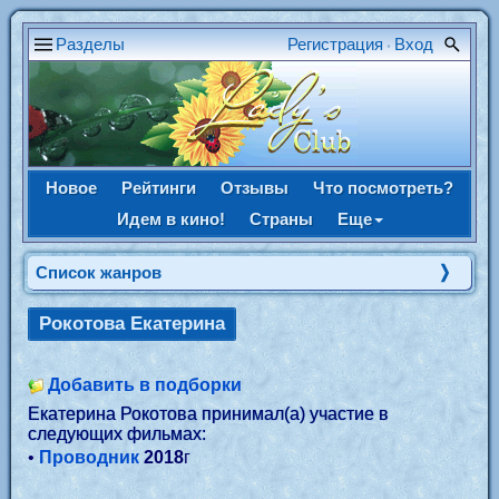
Разделы
Регистрация
Вход
•
Новое
Рейтинги
Отзывы
Что посмотреть?
Идем в кино!
Страны
Еще
Список жанров
Рокотова Екатерина
Добавить в подборки
Екатерина Рокотова принимал(а) участие в
следующих фильмах:
•
Проводник
2018
г