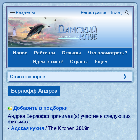
Разделы
Регистрация
Вход
•
Новое
Рейтинги
Отзывы
Что посмотреть?
Идем в кино!
Страны
Еще
Список жанров
Берлофф Андреа
Добавить в подборки
Андреа Берлофф принимал(а) участие в следующих
фильмах:
•
Адская кухня
/ The Kitchen
2019
г