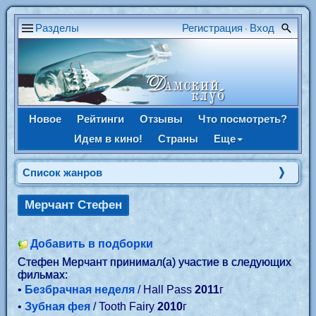
Разделы
Регистрация
Вход
•
Новое
Рейтинги
Отзывы
Что посмотреть?
Идем в кино!
Страны
Еще
Список жанров
Мерчант Стефен
Добавить в подборки
Стефен Мерчант принимал(а) участие в следующих
фильмах:
•
Безбрачная неделя
/ Hall Pass
2011
г
•
Зубная фея
/ Tooth Fairy
2010
г