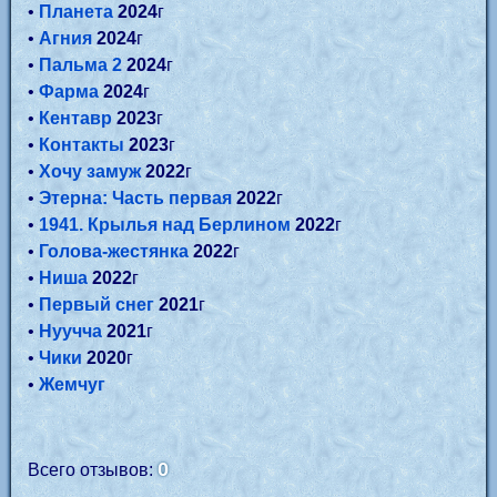
•
Планета
2024
г
•
Агния
2024
г
•
Пальма 2
2024
г
•
Фарма
2024
г
•
Кентавр
2023
г
•
Контакты
2023
г
•
Хочу замуж
2022
г
•
Этерна: Часть первая
2022
г
•
1941. Крылья над Берлином
2022
г
•
Голова-жестянка
2022
г
•
Ниша
2022
г
•
Первый снег
2021
г
•
Нуучча
2021
г
•
Чики
2020
г
•
Жемчуг
0
Всего отзывов: