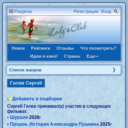
Разделы
Регистрация
Вход
•
Новое
Рейтинги
Отзывы
Что посмотреть?
Идем в кино!
Страны
Еще
Список жанров
Гилев Сергей
Добавить в подборки
Сергей Гилев принимал(а) участие в следующих
фильмах:
•
Шурале
2026
г
•
Пророк. История Александра Пушкина
2025
г