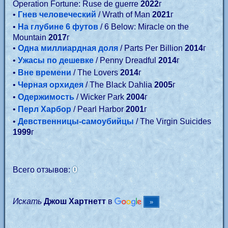
Operation Fortune: Ruse de guerre
2022
г
•
Гнев человеческий
/ Wrath of Man
2021
г
•
На глубине 6 футов
/ 6 Below: Miracle on the
Mountain
2017
г
•
Одна миллиардная доля
/ Parts Per Billion
2014
г
•
Ужасы по дешевке
/ Penny Dreadful
2014
г
•
Вне времени
/ The Lovers
2014
г
•
Черная орхидея
/ The Black Dahlia
2005
г
•
Одержимость
/ Wicker Park
2004
г
•
Перл Харбор
/ Pearl Harbor
2001
г
•
Девственницы-самоубийцы
/ The Virgin Suicides
1999
г
0
Всего отзывов:
Искать
Джош Хартнетт
в