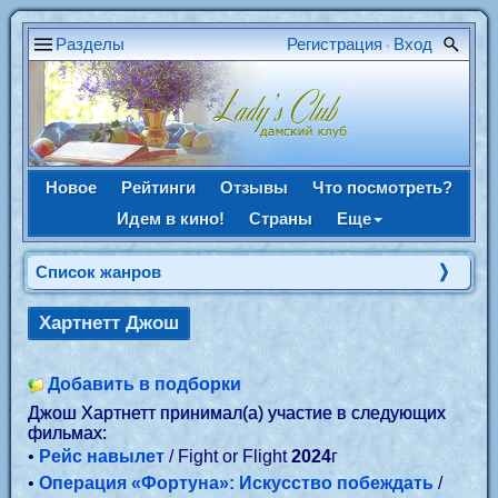
Разделы
Регистрация
Вход
•
Новое
Рейтинги
Отзывы
Что посмотреть?
Идем в кино!
Страны
Еще
Список жанров
Хартнетт Джош
Добавить в подборки
Джош Хартнетт принимал(а) участие в следующих
фильмах:
•
Рейс навылет
/ Fight or Flight
2024
г
•
Операция «Фортуна»: Искусство побеждать
/