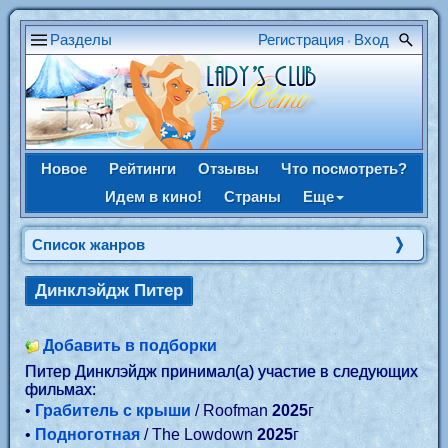
Разделы
Регистрация
Вход
•
Новое
Рейтинги
Отзывы
Что посмотреть?
Идем в кино!
Страны
Еще
Список жанров
Динклэйдж Питер
Добавить в подборки
Питер Динклэйдж принимал(а) участие в следующих
фильмах:
•
Грабитель с крыши
/ Roofman
2025
г
•
Подноготная
/ The Lowdown
2025
г