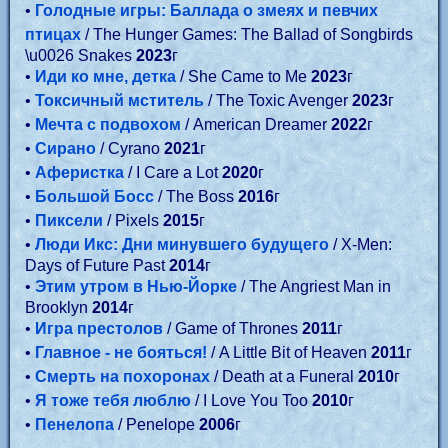
•
Голодные игры: Баллада о змеях и певчих
птицах
/ The Hunger Games: The Ballad of Songbirds
\u0026 Snakes
2023
г
•
Иди ко мне, детка
/ She Came to Me
2023
г
•
Токсичный мститель
/ The Toxic Avenger
2023
г
•
Мечта с подвохом
/ American Dreamer
2022
г
•
Сирано
/ Cyrano
2021
г
•
Аферистка
/ I Care a Lot
2020
г
•
Большой Босс
/ The Boss
2016
г
•
Пиксели
/ Pixels
2015
г
•
Люди Икс: Дни минувшего будущего
/ X-Men:
Days of Future Past
2014
г
•
Этим утром в Нью-Йорке
/ The Angriest Man in
Brooklyn
2014
г
•
Игра престолов
/ Game of Thrones
2011
г
•
Главное - не бояться!
/ A Little Bit of Heaven
2011
г
•
Смерть на похоронах
/ Death at a Funeral
2010
г
•
Я тоже тебя люблю
/ I Love You Too
2010
г
•
Пенелопа
/ Penelope
2006
г