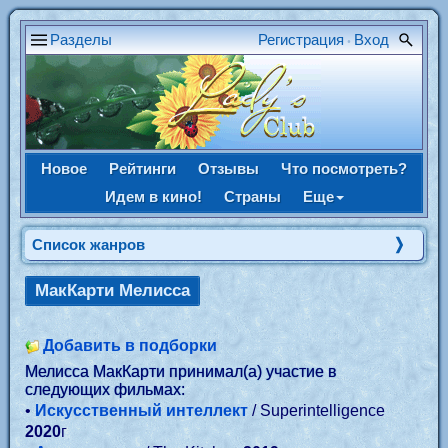
Разделы
Регистрация
Вход
•
Новое
Рейтинги
Отзывы
Что посмотреть?
Идем в кино!
Страны
Еще
Список жанров
МакКарти Мелисса
Добавить в подборки
Мелисса МакКарти принимал(а) участие в
следующих фильмах:
•
Искусственный интеллект
/ Superintelligence
2020
г