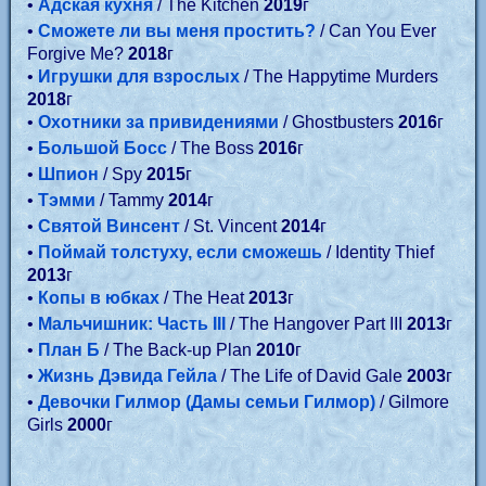
•
Адская кухня
/ The Kitchen
2019
г
•
Сможете ли вы меня простить?
/ Can You Ever
Forgive Me?
2018
г
•
Игрушки для взрослых
/ The Happytime Murders
2018
г
•
Охотники за привидениями
/ Ghostbusters
2016
г
•
Большой Босс
/ The Boss
2016
г
•
Шпион
/ Spy
2015
г
•
Тэмми
/ Tammy
2014
г
•
Святой Винсент
/ St. Vincent
2014
г
•
Поймай толстуху, если сможешь
/ Identity Thief
2013
г
•
Копы в юбках
/ The Heat
2013
г
•
Мальчишник: Часть III
/ The Hangover Part III
2013
г
•
План Б
/ The Back-up Plan
2010
г
•
Жизнь Дэвида Гейла
/ The Life of David Gale
2003
г
•
Девочки Гилмор (Дамы семьи Гилмор)
/ Gilmore
Girls
2000
г