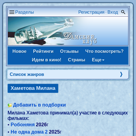
Разделы
Регистрация
Вход
•
Новое
Рейтинги
Отзывы
Что посмотреть?
Идем в кино!
Страны
Еще
Список жанров
Хаметова Милана
Добавить в подборки
Милана Хаметова принимал(а) участие в следующих
фильмах:
•
Робоняня
2026
г
•
Не одна дома 2
2025
г