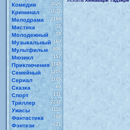
Искать
Химавари Тадзири
3026
Комедия
1077
Криминал
2168
Мелодрама
37
Мистика
18
Молодежный
160
Музыкальный
806
Мультфильм
157
Мюзикл
1148
Приключения
1205
Семейный
1109
Сериал
69
Сказка
131
Спорт
2232
Триллер
1118
Ужасы
754
Фантастика
521
Фэнтези