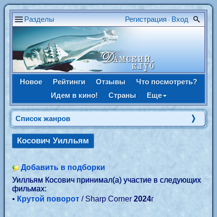
Разделы
Регистрация
Вход
•
Новое
Рейтинги
Отзывы
Что посмотреть?
Идем в кино!
Страны
Еще
Список жанров
Косович Уилльям
Добавить в подборки
Уилльям Косович принимал(а) участие в следующих
фильмах:
•
Крутой поворот
/ Sharp Corner
2024
г