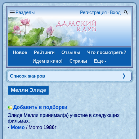
Разделы
Регистрация
Вход
•
Новое
Рейтинги
Отзывы
Что посмотреть?
Идем в кино!
Страны
Еще
Список жанров
Мелли Элиде
Добавить в подборки
Элиде Мелли принимал(а) участие в следующих
фильмах:
•
Момо
/ Momo
1986
г