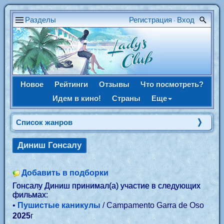
Разделы
Регистрация
Вход
•
Новое
Рейтинги
Отзывы
Что посмотреть?
Идем в кино!
Страны
Еще
Список жанров
Диниш Гонсалу
Добавить в подборки
Гонсалу Диниш принимал(а) участие в следующих
фильмах:
•
Пушистые каникулы
/ Campamento Garra de Oso
2025
г