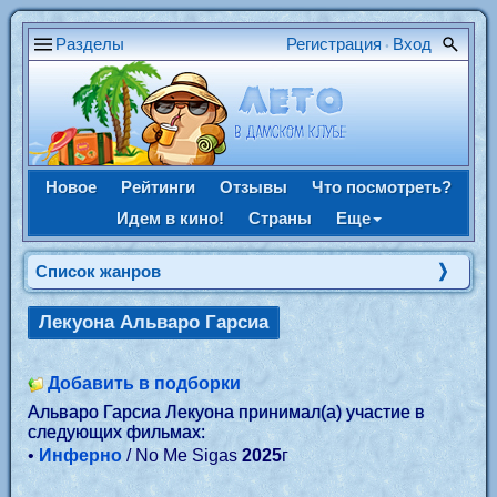
Разделы
Регистрация
Вход
•
Новое
Рейтинги
Отзывы
Что посмотреть?
Идем в кино!
Страны
Еще
Список жанров
Лекуона Альваро Гарсиа
Добавить в подборки
Альваро Гарсиа Лекуона принимал(а) участие в
следующих фильмах:
•
Инферно
/ No Me Sigas
2025
г