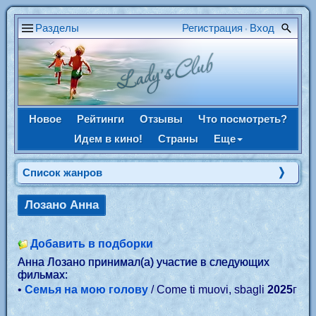
Разделы
Регистрация
Вход
•
Новое
Рейтинги
Отзывы
Что посмотреть?
Идем в кино!
Страны
Еще
Список жанров
Лозано Анна
Добавить в подборки
Анна Лозано принимал(а) участие в следующих
фильмах:
•
Семья на мою голову
/ Come ti muovi, sbagli
2025
г