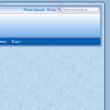
Регистрация
Вход
•
аны
Еще