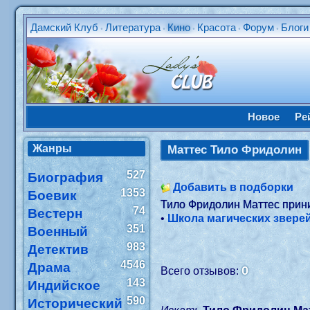
Дамский Клуб
Литература
Кино
Красота
Форум
Блоги
•
•
•
•
•
Новое
Ре
Жанры
Маттес Тило Фридолин
527
Биография
Добавить в подборки
1353
Боевик
Тило Фридолин Маттес прин
74
Вестерн
•
Школа магических зверей
351
Военный
983
Детектив
4546
Драма
0
Всего отзывов:
143
Индийское
590
Исторический