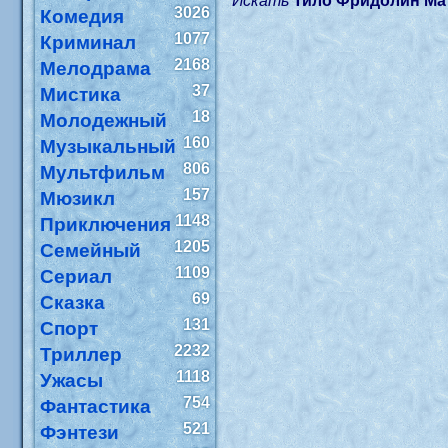
Искать
Тило Фридолин Ма
3026
Комедия
1077
Криминал
2168
Мелодрама
37
Мистика
18
Молодежный
160
Музыкальный
806
Мультфильм
157
Мюзикл
1148
Приключения
1205
Семейный
1109
Сериал
69
Сказка
131
Спорт
2232
Триллер
1118
Ужасы
754
Фантастика
521
Фэнтези