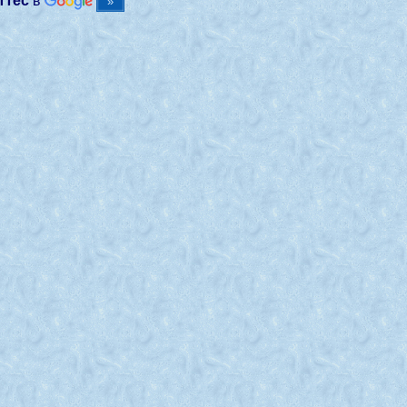
ттес
в