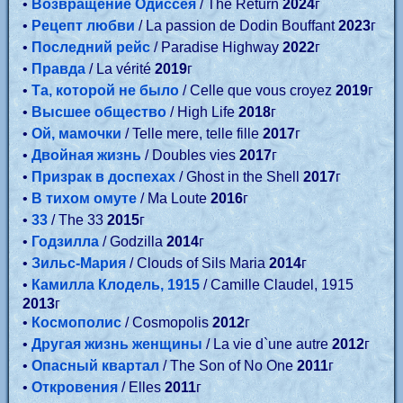
•
Возвращение Одиссея
/ The Return
2024
г
•
Рецепт любви
/ La passion de Dodin Bouffant
2023
г
•
Последний рейс
/ Paradise Highway
2022
г
•
Правда
/ La vérité
2019
г
•
Та, которой не было
/ Celle que vous croyez
2019
г
•
Высшее общество
/ High Life
2018
г
•
Ой, мамочки
/ Telle mere, telle fille
2017
г
•
Двойная жизнь
/ Doubles vies
2017
г
•
Призрак в доспехах
/ Ghost in the Shell
2017
г
•
В тихом омуте
/ Ma Loute
2016
г
•
33
/ The 33
2015
г
•
Годзилла
/ Godzilla
2014
г
•
Зильс-Мария
/ Clouds of Sils Maria
2014
г
•
Камилла Клодель, 1915
/ Camille Claudel, 1915
2013
г
•
Космополис
/ Cosmopolis
2012
г
•
Другая жизнь женщины
/ La vie d`une autre
2012
г
•
Опасный квартал
/ The Son of No One
2011
г
•
Откровения
/ Elles
2011
г