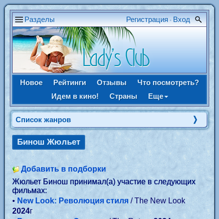
Разделы
Регистрация
Вход
•
Новое
Рейтинги
Отзывы
Что посмотреть?
Идем в кино!
Страны
Еще
Список жанров
Бинош Жюльет
Добавить в подборки
Жюльет Бинош принимал(а) участие в следующих
фильмах:
•
New Look: Революция стиля
/ The New Look
2024
г