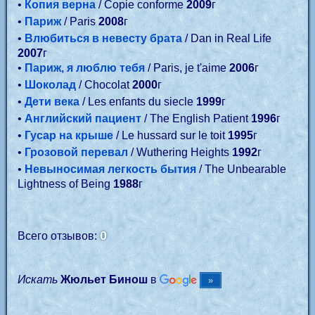
•
Копия верна
/ Copie conforme
2009
г
•
Париж
/ Paris
2008
г
•
Влюбиться в невесту брата
/ Dan in Real Life
2007
г
•
Париж, я люблю тебя
/ Paris, je t'aime
2006
г
•
Шоколад
/ Chocolat
2000
г
•
Дети века
/ Les enfants du siecle
1999
г
•
Английский пациент
/ The English Patient
1996
г
•
Гусар на крыше
/ Le hussard sur le toit
1995
г
•
Грозовой перевал
/ Wuthering Heights
1992
г
•
Невыносимая легкость бытия
/ The Unbearable
Lightness of Being
1988
г
0
Всего отзывов:
Искать
Жюльет Бинош
в