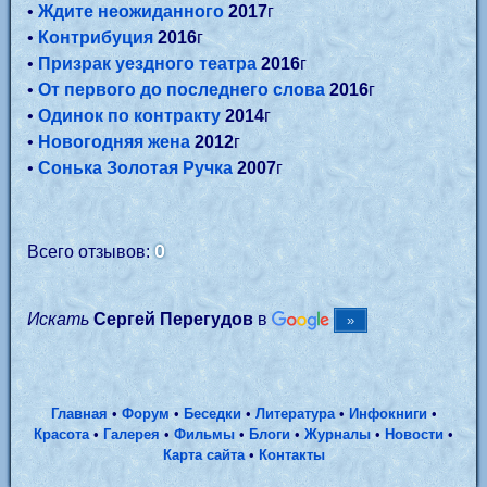
•
Ждите неожиданного
2017
г
•
Контрибуция
2016
г
•
Призрак уездного театра
2016
г
•
От первого до последнего слова
2016
г
•
Одинок по контракту
2014
г
•
Новогодняя жена
2012
г
•
Сонька Золотая Ручка
2007
г
0
Всего отзывов:
Искать
Сергей Перегудов
в
Главная
•
Форум
•
Беседки
•
Литература
•
Инфокниги
•
Красота
•
Галерея
•
Фильмы
•
Блоги
•
Журналы
•
Новости
•
Карта сайта
•
Контакты