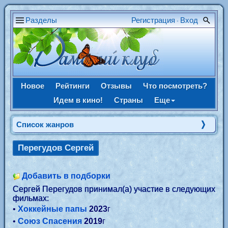
Разделы
Регистрация
Вход
•
Новое
Рейтинги
Отзывы
Что посмотреть?
Идем в кино!
Страны
Еще
Список жанров
Перегудов Сергей
Добавить в подборки
Сергей Перегудов принимал(а) участие в следующих
фильмах:
•
Хоккейные папы
2023
г
•
Союз Спасения
2019
г