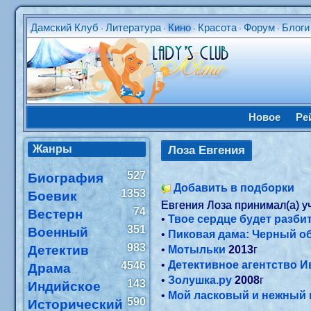
Дамский Клуб
Литература
Кино
Красота
Форум
Блоги
•
•
•
•
•
Новое
Ре
Жанры
Лоза Евгения
527
Биография
Добавить в подборки
1353
Боевик
Евгения Лоза принимал(а) у
74
Вестерн
•
Твое сердце будет разби
351
Военный
•
Пиковая дама: Черный о
983
Детектив
•
Мотыльки
2013
г
•
Детективное агентство И
4546
Драма
•
Золушка.ру
2008
г
143
Индийское
•
Мой ласковый и нежный 
590
Исторический