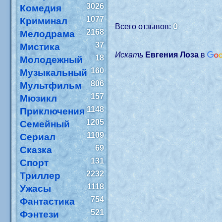
3026
Комедия
1077
Криминал
0
Всего отзывов:
2168
Мелодрама
37
Мистика
Искать
Евгения Лоза
в
18
Молодежный
160
Музыкальный
806
Мультфильм
157
Мюзикл
1148
Приключения
1205
Семейный
1109
Сериал
69
Сказка
131
Спорт
2232
Триллер
1118
Ужасы
754
Фантастика
521
Фэнтези