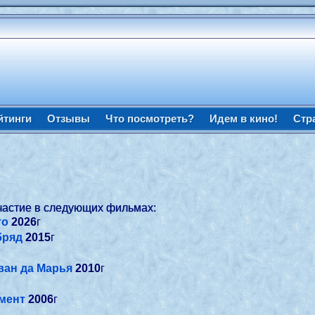
йтинги
Отзывы
Что посмотреть?
Идем в кино!
Стр
частие в следующих фильмах:
то
2026
г
бряд
2015
г
ван да Марья
2010
г
мент
2006
г