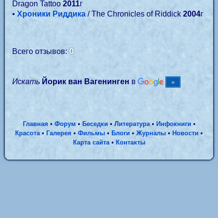
Dragon Tattoo
2011
г
•
Хроники Риддика
/ The Chronicles of Riddick
2004
г
0
Всего отзывов:
Искать
Йорик ван Вагенинген
в
Главная
•
Форум
•
Беседки
•
Литература
•
Инфокниги
•
Красота
•
Галерея
•
Фильмы
•
Блоги
•
Журналы
•
Новости
•
Карта сайта
•
Контакты