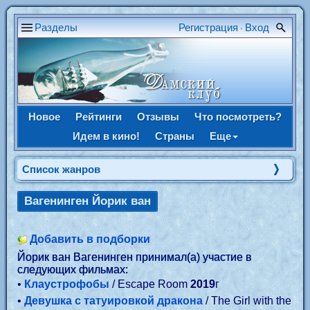
Разделы
Регистрация
Вход
•
Новое
Рейтинги
Отзывы
Что посмотреть?
Идем в кино!
Страны
Еще
Список жанров
Вагенинген Йорик ван
Добавить в подборки
Йорик ван Вагенинген принимал(а) участие в
следующих фильмах:
•
Клаустрофобы
/ Escape Room
2019
г
•
Девушка с татуировкой дракона
/ The Girl with the