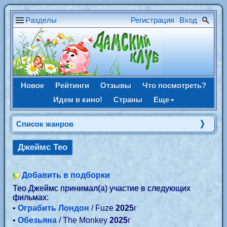
Разделы
Регистрация
Вход
•
Новое
Рейтинги
Отзывы
Что посмотреть?
Идем в кино!
Страны
Еще
Список жанров
Джеймс Тео
Добавить в подборки
Тео Джеймс принимал(а) участие в следующих
фильмах:
•
Ограбить Лондон
/ Fuze
2025
г
•
Обезьяна
/ The Monkey
2025
г