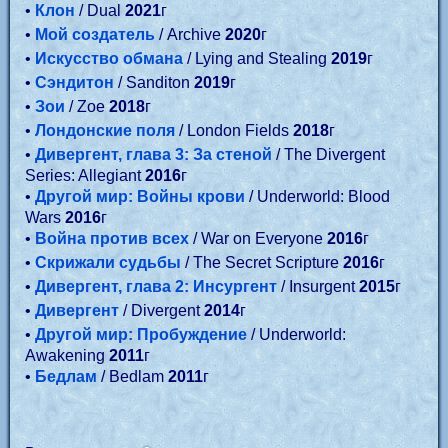
•
Клон
/ Dual
2021
г
•
Мой создатель
/ Archive
2020
г
•
Искусство обмана
/ Lying and Stealing
2019
г
•
Сэндитон
/ Sanditon
2019
г
•
Зои
/ Zoe
2018
г
•
Лондонские поля
/ London Fields
2018
г
•
Дивергент, глава 3: За стеной
/ The Divergent
Series: Allegiant
2016
г
•
Другой мир: Войны крови
/ Underworld: Blood
Wars
2016
г
•
Война против всех
/ War on Everyone
2016
г
•
Скрижали судьбы
/ The Secret Scripture
2016
г
•
Дивергент, глава 2: Инсургент
/ Insurgent
2015
г
•
Дивергент
/ Divergent
2014
г
•
Другой мир: Пробуждение
/ Underworld:
Awakening
2011
г
•
Бедлам
/ Bedlam
2011
г