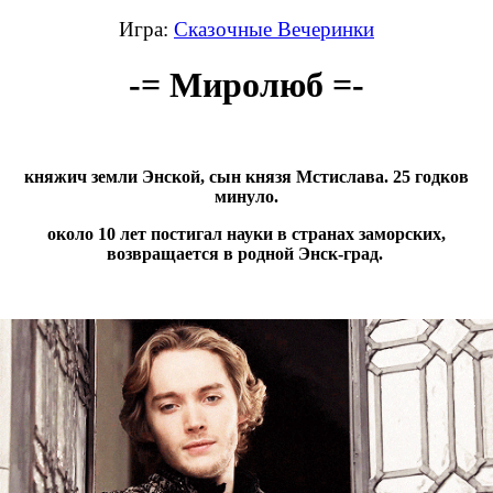
Игра:
Сказочные Вечеринки
-= Миролюб =-
княжич земли Энской, сын князя Мстислава. 25 годков
минуло.
около 10 лет постигал науки в странах заморских,
возвращается в родной Энск-град.