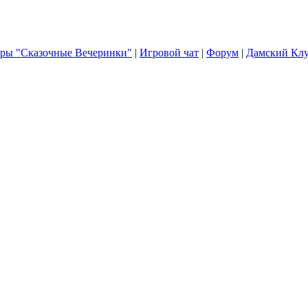
гры "Сказочные Вечеринки"
|
Игровой чат
|
Форум
|
Дамский Кл