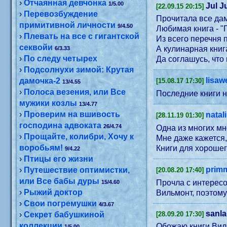
›
Отчаянная девчонка
1/5.00
Jul Ju
[22.09.15 20:15]
›
Перевозбуждение
Прочитала все дам
примитивной личности
9/4.50
Любимая книга - "
›
Плевать на все с гигантской
Из всего перечня 
секвойи
А кулинарная книг
6/3.33
›
По следу четырех
Да соглашусь, что 
›
Подсолнухи зимой: Крутая
lisaw
дамочка-2
[15.08.17 17:30]
13/4.55
›
Полоса везения, или Все
Последние книги н
мужики козлы
13/4.77
›
Проверим на вшивость
natal
[28.11.19 01:30]
господина адвоката
26/4.74
Одна из многих мн
›
Прощайте, колибри, Хочу к
Мне даже кажется,
воробьям!
Книги для хорошег
9/4.22
›
Птицы его жизни
prim
›
Путешествие оптимистки,
[20.08.20 17:40]
или Все бабы дуры
Прочла с интересо
15/4.60
›
Рыжий доктор
Вильмонт, поэтому
›
Свои погремушки
4/3.67
sanl
›
Секрет бабушкиной
[28.09.20 17:30]
коллекции
Обожаю книги Виль
1/5.00