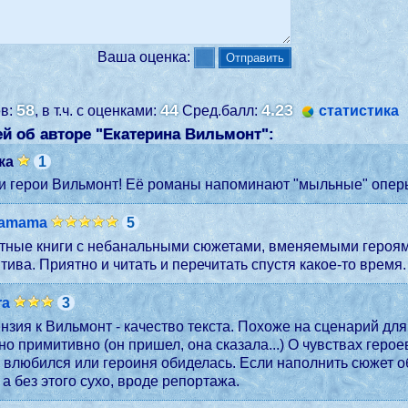
Ваша оценка:
58
44
4.23
ев:
, в т.ч. с оценками:
Сред.балл:
статистика
й об авторе "
Екатерина Вильмонт
":
ка
1
и герои Вильмонт! Её романы напоминают "мыльные" оперы. 
mamama
5
ятные книги с небанальными сюжетами, вменяемыми героям
итива. Приятно и читать и перечитать спустя какое-то врем
ra
3
нзия к Вильмонт - качество текста. Похоже на сценарий дл
но примитивно (он пришел, она сказала...) О чувствах геро
й влюбился или героиня обиделась. Если наполнить сюжет о
а без этого сухо, вроде репортажа.