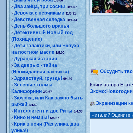
1/5.00
›
Два зайца, три сосны
10/4.57
›
Девочка с перчиками
11/3.91
›
Девственная селедка
10/4.33
›
День большого вранья
›
Детективный Новый год
(Похищение)
›
Дети галактики, или Чепуха
на постном масле
1/5.00
›
Дурацкая история
›
За дверью - тайна
Обсудить тво
(Неожиданная развязка)
›
Здравствуй, груздь!
6/4.40
›
Зеленые холмы
Книги автора Екат
Калифорнии
Эксмо:Новогодни
3/2.67
›
Зюзюка, или Как важно быть
Экранизации кн
рыжей
4/4.50
›
Интеллигент и две Риты
6/4.33
Читали? Оцените 
›
Кино и немцы!
6/4.67
›
Крик в ночи (Раз улика, два
улика!)