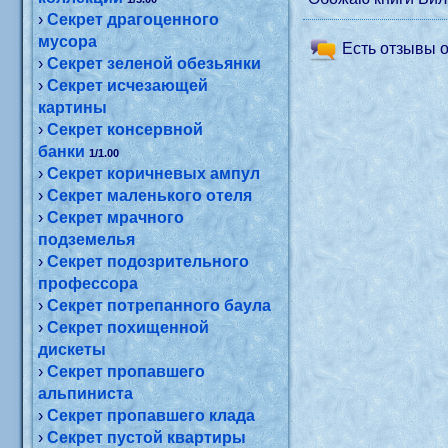
›
Секрет драгоценного
мусора
Есть отзывы о
›
Секрет зеленой обезьянки
›
Секрет исчезающей
картины
›
Секрет консервной
банки
1/1.00
›
Секрет коричневых ампул
›
Секрет маленького отеля
›
Секрет мрачного
подземелья
›
Секрет подозрительного
профессора
›
Секрет потрепанного баула
›
Секрет похищенной
дискеты
›
Секрет пропавшего
альпиниста
›
Секрет пропавшего клада
›
Секрет пустой квартиры