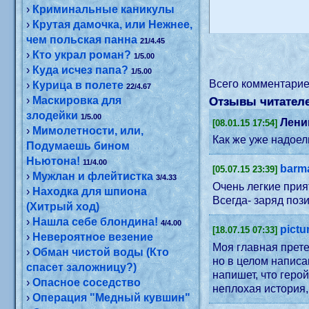
›
Криминальные каникулы
›
Крутая дамочка, или Нежнее,
чем польская панна
21/4.45
›
Кто украл роман?
1/5.00
›
Куда исчез папа?
1/5.00
Всего комментари
›
Курица в полете
22/4.67
›
Маскировка для
Отзывы читателе
злодейки
1/5.00
Лени
[08.01.15 17:54]
›
Мимолетности, или,
Как же уже надоел
Подумаешь бином
Ньютона!
11/4.00
bar
[05.07.15 23:39]
›
Мужлан и флейтистка
3/4.33
Очень легкие при
›
Находка для шпиона
Всегда- заряд поз
(Хитрый ход)
›
Нашла себе блондина!
4/4.00
pictu
[18.07.15 07:33]
›
Невероятное везение
Моя главная прете
›
Обман чистой воды (Кто
но в целом написа
спасет заложницу?)
напишет, что геро
›
Опасное соседство
неплохая история, 
›
Операция "Медный кувшин"