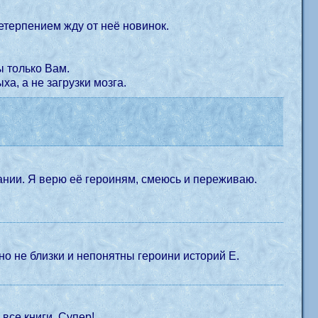
етерпением жду от неё новинок.
ы только Вам.
ха, а не загрузки мозга.
ании. Я верю её героиням, смеюсь и переживаю.
но не близки и непонятны героини историй Е.
все книги. Супер!