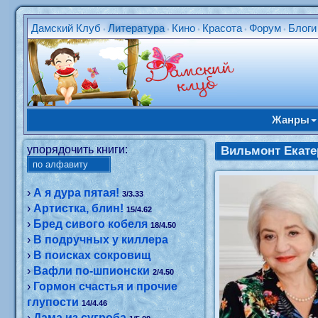
Дамский Клуб
Литература
Кино
Красота
Форум
Блоги
•
•
•
•
•
Жанры
упорядочить книги:
Вильмонт Екате
›
А я дура пятая!
3/3.33
›
Артистка, блин!
15/4.62
›
Бред сивого кобеля
18/4.50
›
В подручных у киллера
›
В поисках сокровищ
›
Вафли по-шпионски
2/4.50
›
Гормон счастья и прочие
глупости
14/4.46
›
Дама из сугроба