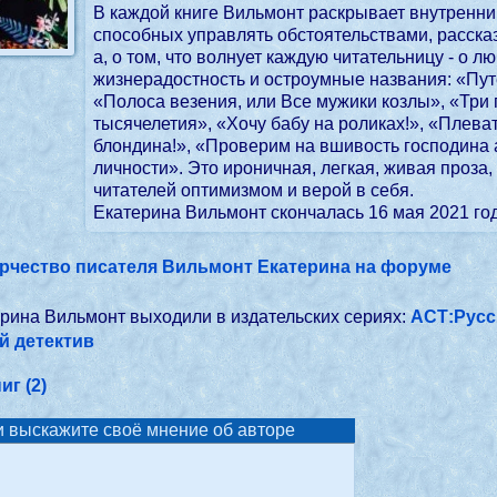
В каждой книге Вильмонт раскрывает внутренн
способных управлять обстоятельствами, рассказ
а, о том, что волнует каждую читательницу - о 
жизнерадостность и остроумные названия: «Пут
«Полоса везения, или Все мужики козлы», «Три
тысячелетия», «Хочу бабу на роликах!», «Плеват
блондина!», «Проверим на вшивость господина
личности». Это ироничная, легкая, живая проза
читателей оптимизмом и верой в себя.
Екатерина Вильмонт скончалась 16 мая 2021 год
рчество писателя Вильмонт Екатерина на форуме
ерина Вильмонт выходили в издательских сериях:
АСТ:Русс
й детектив
иг (2)
и выскажите своё мнение об авторе