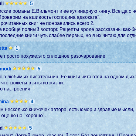
li
5
ские романы Е.Вильмонт и её кулинарную книгу. Всегда с н
Проверим на вшивость господина адвоката".
прочитанных книг не понравились всего 2.
а вообще полный восторг. Рецепты вроде рассказаны как-б
последние книги чуть слабее первых, но я их читаю для отды
etta
1
е просто похуже,это сплошное разочарование,
imodi
5
ою любимых писательниц. Её книги читаются на одном дых
 что сюжеты взяты из жизни.
о настроения.
mina
4
м несколько книжечек автора, есть юмор и здравые мысли, 
 оценю на "хорошо".
ad
5
монт. Легкий юмор, красивый слог. Без пошлятины! Прочла 