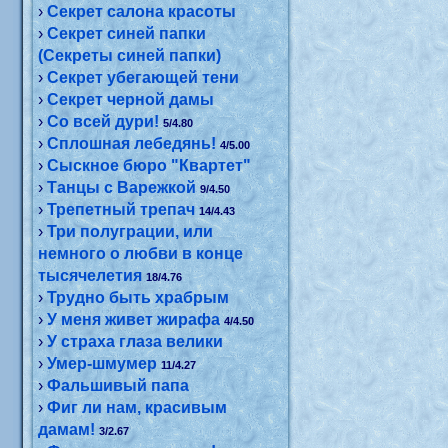
›
Секрет салона красоты
›
Секрет синей папки
(Секреты синей папки)
›
Секрет убегающей тени
›
Секрет черной дамы
›
Со всей дури!
5/4.80
›
Сплошная лебедянь!
4/5.00
›
Сыскное бюро "Квартет"
›
Танцы с Варежкой
9/4.50
›
Трепетный трепач
14/4.43
›
Три полуграции, или
немного о любви в конце
тысячелетия
18/4.76
›
Трудно быть храбрым
›
У меня живет жирафа
4/4.50
›
У страха глаза велики
›
Умер-шмумер
11/4.27
›
Фальшивый папа
›
Фиг ли нам, красивым
дамам!
3/2.67