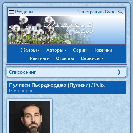
Разделы
Регистрация
Вход
•
Жанры
Авторы
Серии
Новинки
Рейтинги
Отзывы
Сервисы
Cписок книг
Пуликси Пьерджорджо (Пулижи)
/ Pulixi
Piergiorgio