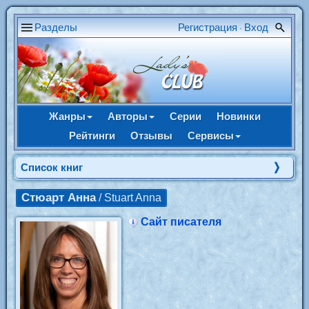
Разделы
Регистрация
Вход
•
Жанры
Авторы
Серии
Новинки
Рейтинги
Отзывы
Сервисы
Cписок книг
Стюарт Анна
/ Stuart Anna
Сайт писателя